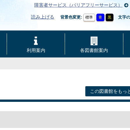
障害者サービス（バリアフリーサービス）
読み上げる
背景色変更
文字
標準
青
黒
利用案内
各図書館案内
この図書館をもっ