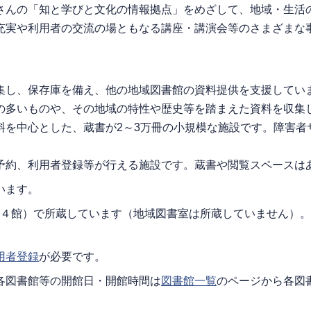
さんの「知と学びと文化の情報拠点」をめざして、地域・生活
充実や利用者の交流の場ともなる講座・講演会等のさまざまな
集し、保存庫を備え、他の地域図書館の資料提供を支援してい
の多いものや、その地域の特性や歴史等を踏まえた資料を収集
料を中心とした、蔵書が2～3万冊の小規模な施設です。障害者
予約、利用者登録等が行える施設です。蔵書や閲覧スペースは
います。
１４館）で所蔵しています（地域図書室は所蔵していません）
用者登録
が必要です。
各図書館等の開館日・開館時間は
図書館一覧
のページから各図