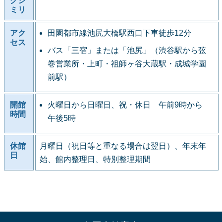
クシ
ミリ
アク
田園都市線池尻大橋駅西口下車徒歩12分
セス
バス「三宿」または「池尻」（渋谷駅から弦
巻営業所・上町・祖師ヶ谷大蔵駅・成城学園
前駅）
開館
火曜日から日曜日、祝・休日 午前9時から
時間
午後5時
休館
月曜日（祝日等と重なる場合は翌日）、年末年
日
始、館内整理日、特別整理期間