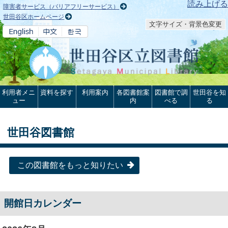
本文へ
読み上げる
障害者サービス（バリアフリーサービス）
世田谷区ホームページ
文字サイズ・背景色変更
利用者メニ
資料を探す
利用案内
各図書館案
図書館で調
世田谷を知
ュー
内
べる
る
世田谷図書館
この図書館をもっと知りたい
開館日カレンダー