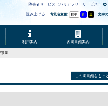
障害者サービス（バリアフリーサービス）
読み上げる
背景色変更
文字
標準
青
黒
利用案内
各図書館案内
軒茶屋
この図書館をもっ