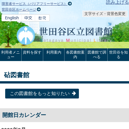
本文へ
読み上げる
障害者サービス（バリアフリーサービス）
世田谷区ホームページ
文字サイズ・背景色変更
利用者メニ
資料を探す
利用案内
各図書館案
図書館で調
世田谷を知
ュー
内
べる
る
砧図書館
この図書館をもっと知りたい
開館日カレンダー