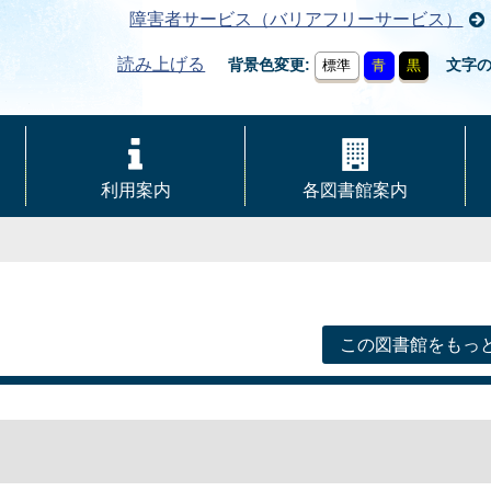
障害者サービス（バリアフリーサービス）
読み上げる
背景色変更
文字
標準
青
黒
利用案内
各図書館案内
この図書館をもっ