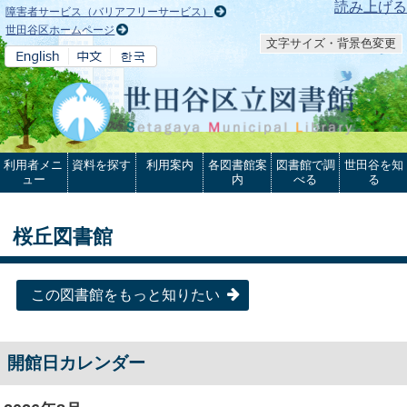
本文へ
読み上げる
障害者サービス（バリアフリーサービス）
世田谷区ホームページ
文字サイズ・背景色変更
利用者メニ
資料を探す
利用案内
各図書館案
図書館で調
世田谷を知
ュー
内
べる
る
桜丘図書館
この図書館をもっと知りたい
開館日カレンダー