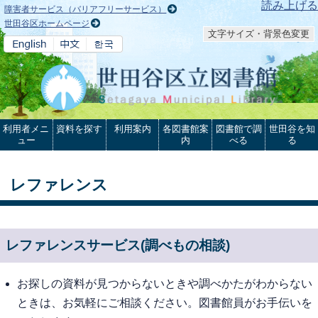
本文へ
読み上げる
障害者サービス（バリアフリーサービス）
世田谷区ホームページ
文字サイズ・背景色変更
利用者メニ
資料を探す
利用案内
各図書館案
図書館で調
世田谷を知
ュー
内
べる
る
レファレンス
レファレンスサービス(調べもの相談)
お探しの資料が見つからないときや調べかたがわからない
ときは、お気軽にご相談ください。図書館員がお手伝いを