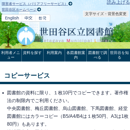
本文へ
読み上げる
障害者サービス（バリアフリーサービス）
世田谷区ホームページ
文字サイズ・背景色変更
利用者メニ
資料を探す
利用案内
各図書館案
図書館で調
世田谷を知
ュー
内
べる
る
コピーサービス
図書館の資料に限り、１枚10円でコピーできます。著作権
法の制限内でご利用ください。
中央図書館、梅丘図書館、烏山図書館、下馬図書館、経堂
図書館にはカラーコピー（B5/A4/B4は１枚50円、A3は1枚
80円）もあります。