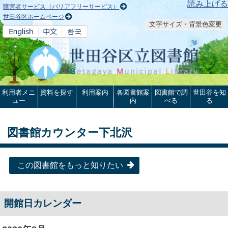
本文へ
読み上げる
障害者サービス（バリアフリーサービス）
世田谷区ホームページ
文字サイズ・背景色変更
利用者メニ
資料を探す
利用案内
各図書館案
図書館で調
世田谷を知
ュー
内
べる
る
図書館カウンター下北沢
この図書館をもっと知りたい
開館日カレンダー