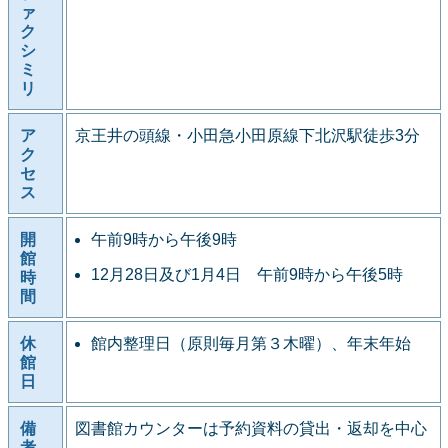
ァ
ク
シ
ミ
リ
ア
京王井の頭線・小田急小田原線下北沢駅徒歩3分
ク
セ
ス
開
午前9時から午後9時
館
12月28日及び1月4日 午前9時から午後5時
時
間
休
館内整理日（原則毎月第３木曜）、年末年始
館
日
備
図書館カウンターは予約資料の貸出・返却を中心
考