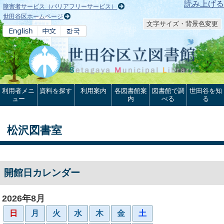
本文へ
読み上げる
障害者サービス（バリアフリーサービス）
世田谷区ホームページ
文字サイズ・背景色変更
利用者メニ
資料を探す
利用案内
各図書館案
図書館で調
世田谷を知
ュー
内
べる
る
松沢図書室
開館日カレンダー
2026年8月
日
月
火
水
木
金
土