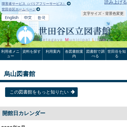
本文へ
読み上げる
障害者サービス（バリアフリーサービス）
世田谷区ホームページ
文字サイズ・背景色変更
利用者メニ
資料を探す
利用案内
各図書館案
図書館で調
世田谷を知
ュー
内
べる
る
烏山図書館
この図書館をもっと知りたい
開館日カレンダー