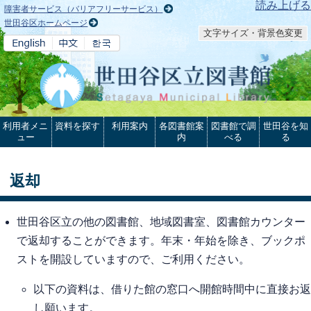
本文へ
読み上げる
障害者サービス（バリアフリーサービス）
世田谷区ホームページ
文字サイズ・背景色変更
利用者メニ
資料を探す
利用案内
各図書館案
図書館で調
世田谷を知
ュー
内
べる
る
返却
世田谷区立の他の図書館、地域図書室、図書館カウンター
で返却することができます。年末・年始を除き、ブックポ
ストを開設していますので、ご利用ください。
以下の資料は、借りた館の窓口へ開館時間中に直接お返
し願います。