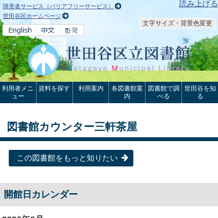
本文へ
読み上げる
障害者サービス（バリアフリーサービス）
世田谷区ホームページ
文字サイズ・背景色変更
利用者メニ
資料を探す
利用案内
各図書館案
図書館で調
世田谷を知
ュー
内
べる
る
図書館カウンター三軒茶屋
この図書館をもっと知りたい
開館日カレンダー