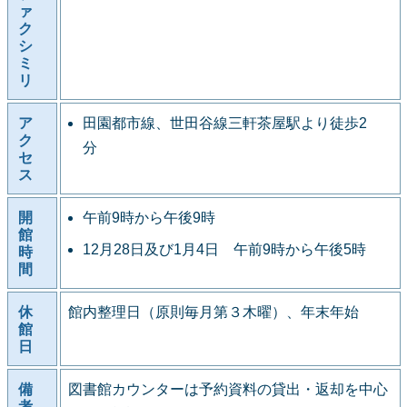
ァ
ク
シ
ミ
リ
ア
田園都市線、世田谷線三軒茶屋駅より徒歩2
ク
分
セ
ス
開
午前9時から午後9時
館
12月28日及び1月4日 午前9時から午後5時
時
間
休
館内整理日（原則毎月第３木曜）、年末年始
館
日
備
図書館カウンターは予約資料の貸出・返却を中心
考