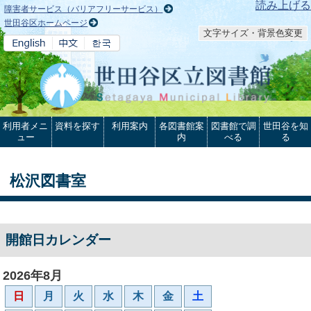
本文へ
読み上げる
障害者サービス（バリアフリーサービス）
世田谷区ホームページ
文字サイズ・背景色変更
利用者メニ
資料を探す
利用案内
各図書館案
図書館で調
世田谷を知
ュー
内
べる
る
松沢図書室
開館日カレンダー
2026年8月
日
月
火
水
木
金
土