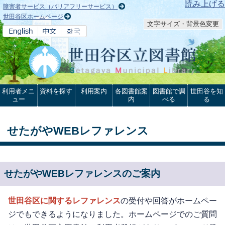
本文へ
読み上げる
障害者サービス（バリアフリーサービス）
世田谷区ホームページ
文字サイズ・背景色変更
利用者メニ
資料を探す
利用案内
各図書館案
図書館で調
世田谷を知
ュー
内
べる
る
せたがやWEBレファレンス
せたがやWEBレファレンスのご案内
世田谷区に関するレファレンス
の受付や回答がホームペー
ジでもできるようになりました。ホームページでのご質問