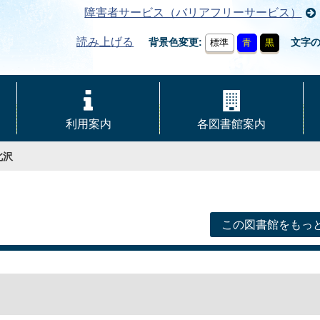
障害者サービス（バリアフリーサービス）
読み上げる
背景色変更
文字
標準
青
黒
利用案内
各図書館案内
北沢
この図書館をもっ