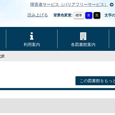
障害者サービス（バリアフリーサービス）
読み上げる
背景色変更
文字
標準
青
黒
利用案内
各図書館案内
北沢
この図書館をもっ