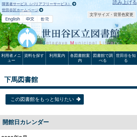
本文へ
読み上げる
障害者サービス（バリアフリーサービス）
世田谷区ホームページ
文字サイズ・背景色変更
利用者メニ
資料を探す
利用案内
各図書館案
図書館で調
世田谷を知
ュー
内
べる
る
下馬図書館
この図書館をもっと知りたい
開館日カレンダー