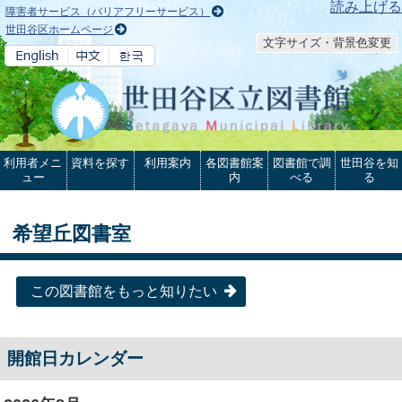
本文へ
読み上げる
障害者サービス（バリアフリーサービス）
世田谷区ホームページ
文字サイズ・背景色変更
利用者メニ
資料を探す
利用案内
各図書館案
図書館で調
世田谷を知
ュー
内
べる
る
希望丘図書室
この図書館をもっと知りたい
開館日カレンダー