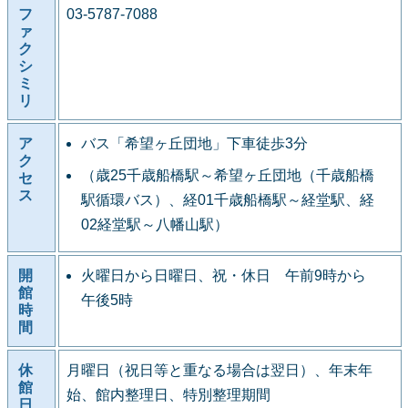
フ
03-5787-7088
ァ
ク
シ
ミ
リ
ア
バス「希望ヶ丘団地」下車徒歩3分
ク
（歳25千歳船橋駅～希望ヶ丘団地（千歳船橋
セ
ス
駅循環バス）、経01千歳船橋駅～経堂駅、経
02経堂駅～八幡山駅）
開
火曜日から日曜日、祝・休日 午前9時から
館
午後5時
時
間
休
月曜日（祝日等と重なる場合は翌日）、年末年
館
始、館内整理日、特別整理期間
日