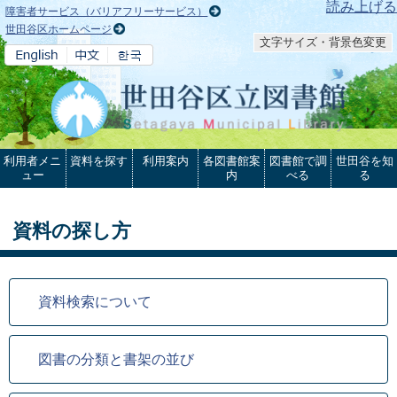
本文へ
読み上げる
障害者サービス（バリアフリーサービス）
世田谷区ホームページ
文字サイズ・背景色変更
利用者メニ
資料を探す
利用案内
各図書館案
図書館で調
世田谷を知
ュー
内
べる
る
資料の探し方
資料検索について
図書の分類と書架の並び