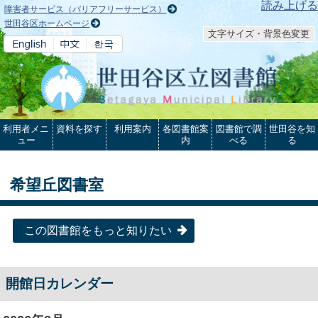
本文へ
読み上げる
障害者サービス（バリアフリーサービス）
世田谷区ホームページ
文字サイズ・背景色変更
利用者メニ
資料を探す
利用案内
各図書館案
図書館で調
世田谷を知
ュー
内
べる
る
希望丘図書室
この図書館をもっと知りたい
開館日カレンダー