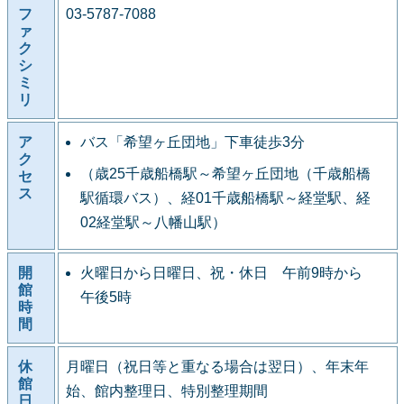
フ
03-5787-7088
ァ
ク
シ
ミ
リ
ア
バス「希望ヶ丘団地」下車徒歩3分
ク
（歳25千歳船橋駅～希望ヶ丘団地（千歳船橋
セ
ス
駅循環バス）、経01千歳船橋駅～経堂駅、経
02経堂駅～八幡山駅）
開
火曜日から日曜日、祝・休日 午前9時から
館
午後5時
時
間
休
月曜日（祝日等と重なる場合は翌日）、年末年
館
始、館内整理日、特別整理期間
日