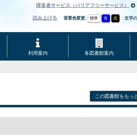
障害者サービス（バリアフリーサービス）
読み上げる
背景色変更
文字
標準
青
黒
利用案内
各図書館案内
この図書館をもっ