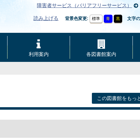
障害者サービス（バリアフリーサービス）
読み上げる
背景色変更
文字
標準
青
黒
利用案内
各図書館案内
この図書館をもっ