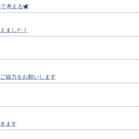
考える🕊️
えました！
ご協力をお願いします
きます