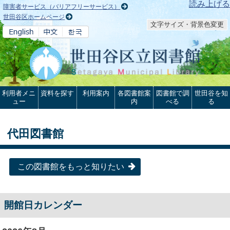
本文へ
読み上げる
障害者サービス（バリアフリーサービス）
世田谷区ホームページ
文字サイズ・背景色変更
利用者メニ
資料を探す
利用案内
各図書館案
図書館で調
世田谷を知
ュー
内
べる
る
代田図書館
この図書館をもっと知りたい
開館日カレンダー