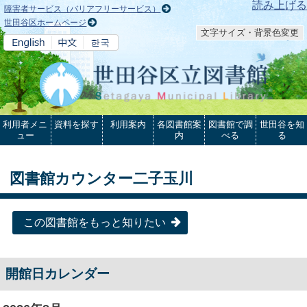
本文へ
読み上げる
障害者サービス（バリアフリーサービス）
世田谷区ホームページ
文字サイズ・背景色変更
利用者メニ
資料を探す
利用案内
各図書館案
図書館で調
世田谷を知
ュー
内
べる
る
図書館カウンター二子玉川
この図書館をもっと知りたい
開館日カレンダー