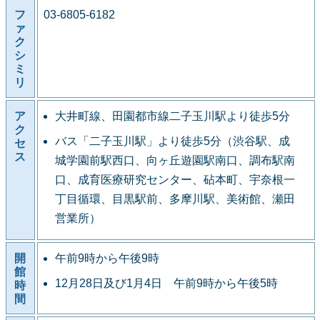
フ
03-6805-6182
ァ
ク
シ
ミ
リ
ア
大井町線、田園都市線二子玉川駅より徒歩5分
ク
バス「二子玉川駅」より徒歩5分（渋谷駅、成
セ
ス
城学園前駅西口、向ヶ丘遊園駅南口、調布駅南
口、成育医療研究センター、砧本町、宇奈根一
丁目循環、目黒駅前、多摩川駅、美術館、瀬田
営業所）
開
午前9時から午後9時
館
12月28日及び1月4日 午前9時から午後5時
時
間