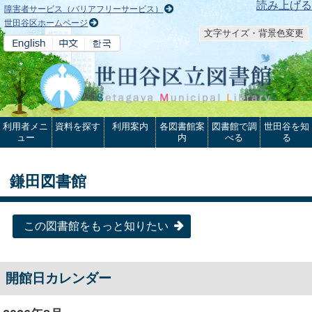
本文へ
読み上げる
障害者サービス（バリアフリーサービス）
世田谷区ホームページ
文字サイズ・背景色変更
利用者メニ
資料を探す
利用案内
各図書館案
図書館で調
世田谷を知
ュー
内
べる
る
鎌田図書館
この図書館をもっと知りたい
開館日カレンダー