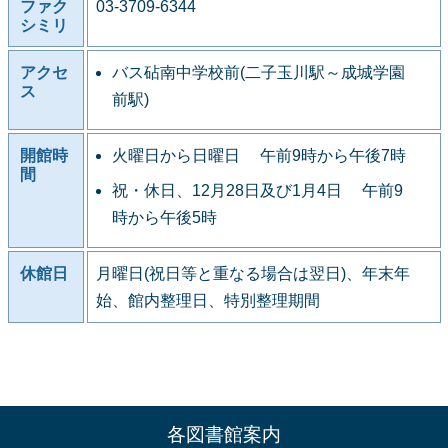
ファク
03-3709-6344
シミリ
アクセ
バス砧南中学校前(二子玉川駅～成城学園
ス
前駅)
開館時
火曜日から日曜日 午前9時から午後7時
間
祝・休日、12月28日及び1月4日 午前9
時から午後5時
休館日
月曜日(祝日等と重なる場合は翌日)、年末年
始、館内整理日、特別整理期間
各図書館案内