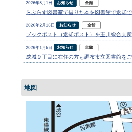
お知らせ
全館
2026年5月1日
らぷらす図書室で借りた本を図書館で返却で
お知らせ
全館
2026年2月16日
ブックポスト（返却ポスト）を玉川総合支所
お知らせ
全館
2026年1月5日
成城９丁目に在住の方も調布市立図書館をご
地図