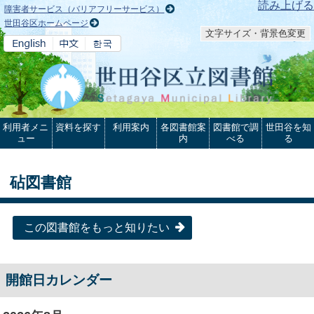
本文へ
読み上げる
障害者サービス（バリアフリーサービス）
世田谷区ホームページ
文字サイズ・背景色変更
利用者メニ
資料を探す
利用案内
各図書館案
図書館で調
世田谷を知
ュー
内
べる
る
砧図書館
この図書館をもっと知りたい
開館日カレンダー