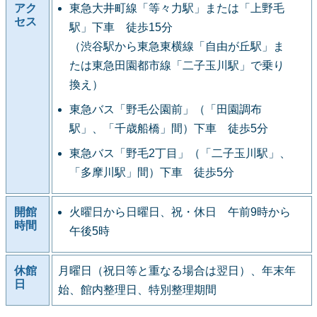
アク
東急大井町線「等々力駅」または「上野毛
セス
駅」下車 徒歩15分
（渋谷駅から東急東横線「自由が丘駅」ま
たは東急田園都市線「二子玉川駅」で乗り
換え）
東急バス「野毛公園前」（「田園調布
駅」、「千歳船橋」間）下車 徒歩5分
東急バス「野毛2丁目」（「二子玉川駅」、
「多摩川駅」間）下車 徒歩5分
開館
火曜日から日曜日、祝・休日 午前9時から
時間
午後5時
休館
月曜日（祝日等と重なる場合は翌日）、年末年
日
始、館内整理日、特別整理期間