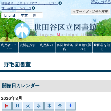
本文へ
読み上げる
障害者サービス（バリアフリーサービス）
世田谷区ホームページ
文字サイズ・背景色変更
利用者メニ
資料を探す
利用案内
各図書館案
図書館で調
世田谷を知
ュー
内
べる
る
野毛図書室
開館日カレンダー
2026年8月
日
月
火
水
木
金
土