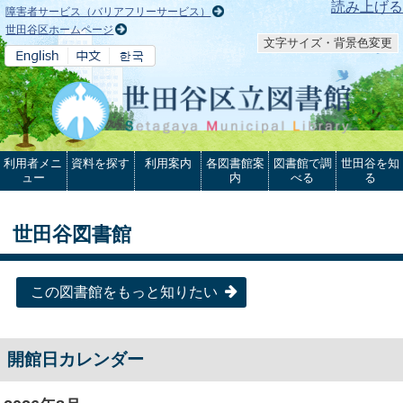
本文へ
読み上げる
障害者サービス（バリアフリーサービス）
世田谷区ホームページ
文字サイズ・背景色変更
利用者メニ
資料を探す
利用案内
各図書館案
図書館で調
世田谷を知
ュー
内
べる
る
世田谷図書館
この図書館をもっと知りたい
開館日カレンダー