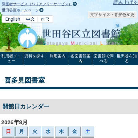
本文へ
読み上げる
障害者サービス（バリアフリーサービス）
世田谷区ホームページ
文字サイズ・背景色変更
利用者メニ
資料を探す
利用案内
各図書館案
図書館で調
世田谷を知
ュー
内
べる
る
喜多見図書室
開館日カレンダー
2026年8月
日
月
火
水
木
金
土