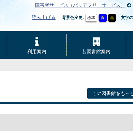
障害者サービス（バリアフリーサービス）
読み上げる
背景色変更
文字
標準
青
黒
利用案内
各図書館案内
この図書館をもっ