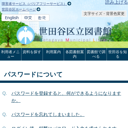
本文へ
読み上げる
障害者サービス（バリアフリーサービス）
世田谷区ホームページ
文字サイズ・背景色変更
利用者メニ
資料を探す
利用案内
各図書館案
図書館で調
世田谷を知
ュー
内
べる
る
パスワードについて
パスワードを登録すると、何ができるようになります
か。
パスワードを忘れてしまいました。