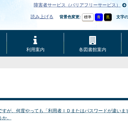
障害者サービス（バリアフリーサービス）
読み上げる
背景色変更
文字
標準
青
黒
利用案内
各図書館案内
ですが、何度やっても「利用者ＩＤまたはパスワードが違いま
うか。