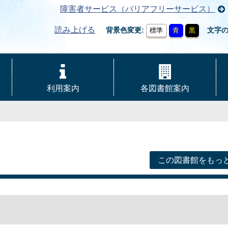
障害者サービス（バリアフリーサービス）
読み上げる
背景色変更
文字
標準
青
黒
利用案内
各図書館案内
この図書館をもっ