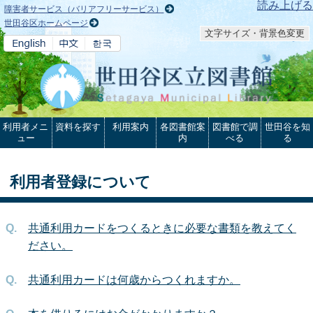
本文へ
読み上げる
障害者サービス（バリアフリーサービス）
世田谷区ホームページ
文字サイズ・背景色変更
利用者メニ
資料を探す
利用案内
各図書館案
図書館で調
世田谷を知
ュー
内
べる
る
利用者登録について
共通利用カードをつくるときに必要な書類を教えてく
ださい。
共通利用カードは何歳からつくれますか。