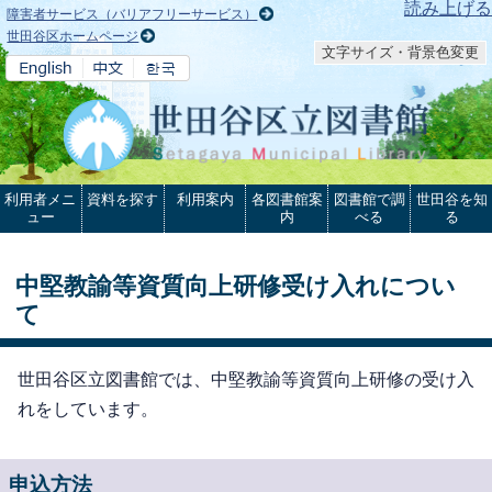
本文へ
読み上げる
障害者サービス（バリアフリーサービス）
世田谷区ホームページ
文字サイズ・背景色変更
利用者メニ
資料を探す
利用案内
各図書館案
図書館で調
世田谷を知
ュー
内
べる
る
中堅教諭等資質向上研修受け入れについ
て
世田谷区立図書館では、中堅教諭等資質向上研修の受け入
れをしています。
申込方法