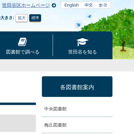
世田谷区ホームページ
の大きさ
拡大
標準
図書館で調べる
世田谷を知る
各図書館案内
中央図書館
梅丘図書館