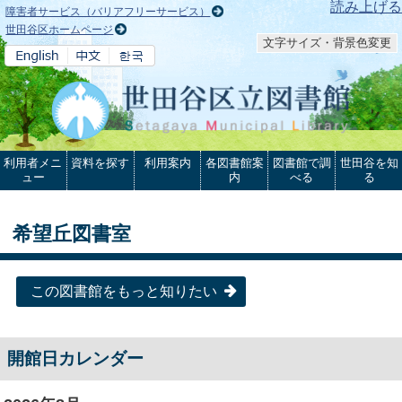
本文へ
読み上げる
障害者サービス（バリアフリーサービス）
世田谷区ホームページ
文字サイズ・背景色変更
利用者メニ
資料を探す
利用案内
各図書館案
図書館で調
世田谷を知
ュー
内
べる
る
希望丘図書室
この図書館をもっと知りたい
開館日カレンダー