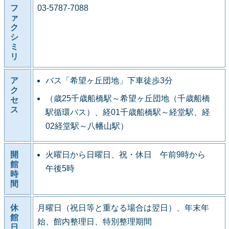
フ
03-5787-7088
ァ
ク
シ
ミ
リ
ア
バス「希望ヶ丘団地」下車徒歩3分
ク
（歳25千歳船橋駅～希望ヶ丘団地（千歳船橋
セ
ス
駅循環バス）、経01千歳船橋駅～経堂駅、経
02経堂駅～八幡山駅）
開
火曜日から日曜日、祝・休日 午前9時から
館
午後5時
時
間
休
月曜日（祝日等と重なる場合は翌日）、年末年
館
始、館内整理日、特別整理期間
日