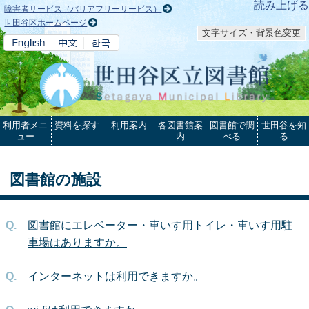
本文へ
読み上げる
障害者サービス（バリアフリーサービス）
世田谷区ホームページ
文字サイズ・背景色変更
利用者メニ
資料を探す
利用案内
各図書館案
図書館で調
世田谷を知
ュー
内
べる
る
図書館の施設
図書館にエレベーター・車いす用トイレ・車いす用駐
車場はありますか。
インターネットは利用できますか。