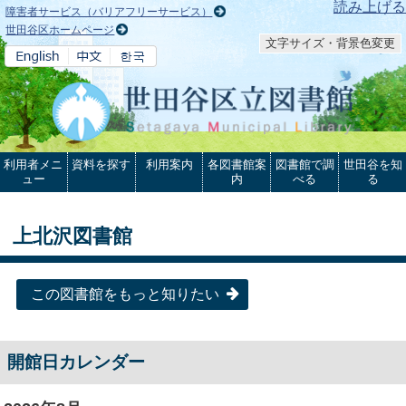
本文へ
読み上げる
障害者サービス（バリアフリーサービス）
世田谷区ホームページ
文字サイズ・背景色変更
利用者メニ
資料を探す
利用案内
各図書館案
図書館で調
世田谷を知
ュー
内
べる
る
上北沢図書館
この図書館をもっと知りたい
開館日カレンダー