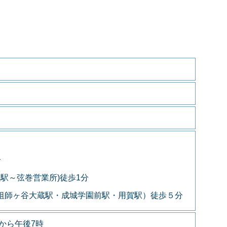
分
黒駅～弦巻営業所)徒歩1分
～祖師ヶ谷大蔵駅・成城学園前駅・用賀駅）徒歩５分
から午後7時