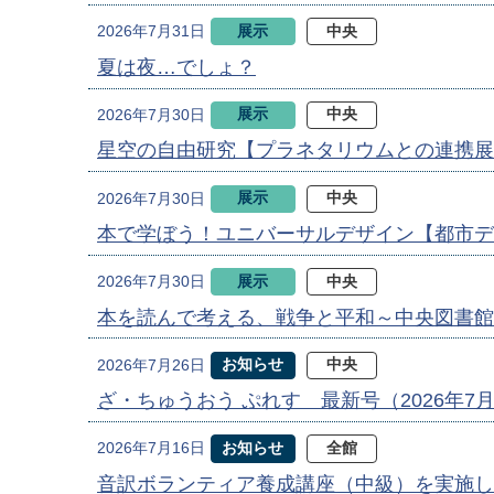
展示
中央
2026年7月31日
夏は夜…でしょ？
展示
中央
2026年7月30日
星空の自由研究【プラネタリウムとの連携展
展示
中央
2026年7月30日
本で学ぼう！ユニバーサルデザイン【都市デ
展示
中央
2026年7月30日
本を読んで考える、戦争と平和～中央図書館
お知らせ
中央
2026年7月26日
ざ・ちゅうおう ぷれす 最新号（2026年7
お知らせ
全館
2026年7月16日
音訳ボランティア養成講座（中級）を実施し