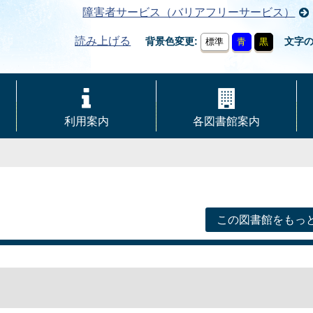
障害者サービス（バリアフリーサービス）
読み上げる
背景色変更
文字
標準
青
黒
利用案内
各図書館案内
この図書館をもっ