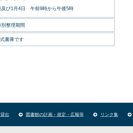
日及び1月4日 午前9時から午後5時
特別整理期間
式書庫です
体貸出
図書館の計画・規定・広報等
リンク集