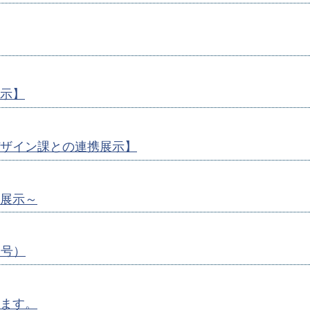
示】
ザイン課との連携展示】
展示～
月号）
ます。