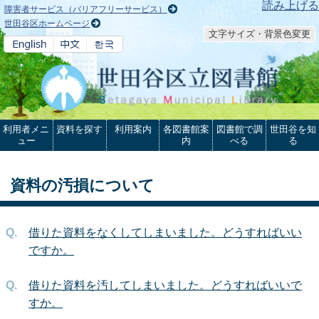
本文へ
読み上げる
障害者サービス（バリアフリーサービス）
世田谷区ホームページ
文字サイズ・背景色変更
利用者メニ
資料を探す
利用案内
各図書館案
図書館で調
世田谷を知
ュー
内
べる
る
資料の汚損について
借りた資料をなくしてしまいました。どうすればいい
ですか。
借りた資料を汚してしまいました。どうすればいいで
すか。