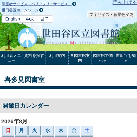
本文へ
読み上げる
障害者サービス（バリアフリーサービス）
世田谷区ホームページ
文字サイズ・背景色変更
利用者メニ
資料を探す
利用案内
各図書館案
図書館で調
世田谷を知
ュー
内
べる
る
喜多見図書室
開館日カレンダー
2026年8月
日
月
火
水
木
金
土