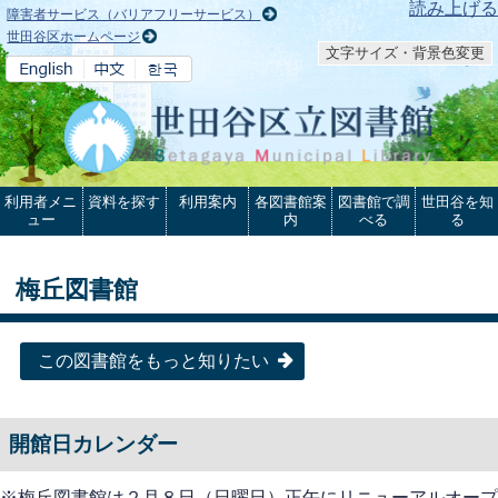
本文へ
読み上げる
障害者サービス（バリアフリーサービス）
世田谷区ホームページ
文字サイズ・背景色変更
利用者メニ
資料を探す
利用案内
各図書館案
図書館で調
世田谷を知
ュー
内
べる
る
梅丘図書館
この図書館をもっと知りたい
開館日カレンダー
※梅丘図書館は２月８日（日曜日）正午にリニューアルオープ