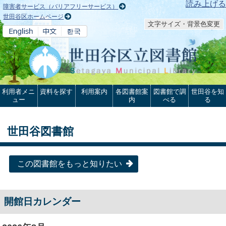
本文へ
読み上げる
障害者サービス（バリアフリーサービス）
世田谷区ホームページ
文字サイズ・背景色変更
利用者メニ
資料を探す
利用案内
各図書館案
図書館で調
世田谷を知
ュー
内
べる
る
世田谷図書館
この図書館をもっと知りたい
開館日カレンダー