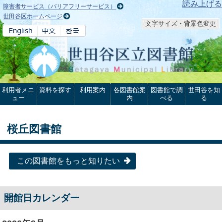
本文へ
読み上げる
障害者サービス（バリアフリーサービス）
世田谷区ホームページ
文字サイズ・背景色変更
利用者メニ
資料を探す
利用案内
各図書館案
図書館で調
世田谷を知
ュー
内
べる
る
桜丘図書館
この図書館をもっと知りたい
開館日カレンダー