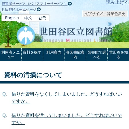
本文へ
読み上げる
障害者サービス（バリアフリーサービス）
世田谷区ホームページ
文字サイズ・背景色変更
利用者メニ
資料を探す
利用案内
各図書館案
図書館で調
世田谷を知
ュー
内
べる
る
資料の汚損について
借りた資料をなくしてしまいました。どうすればいい
ですか。
借りた資料を汚してしまいました。どうすればいいで
すか。